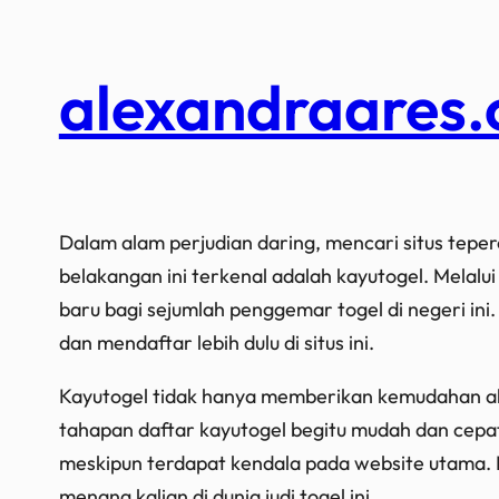
alexandraares
Dalam alam perjudian daring, mencari situs tepe
belakangan ini terkenal adalah kayutogel. Melal
baru bagi sejumlah penggemar togel di negeri ini
dan mendaftar lebih dulu di situs ini.
Kayutogel tidak hanya memberikan kemudahan akse
tahapan daftar kayutogel begitu mudah dan cepat.
meskipun terdapat kendala pada website utama. M
menang kalian di dunia judi togel ini.