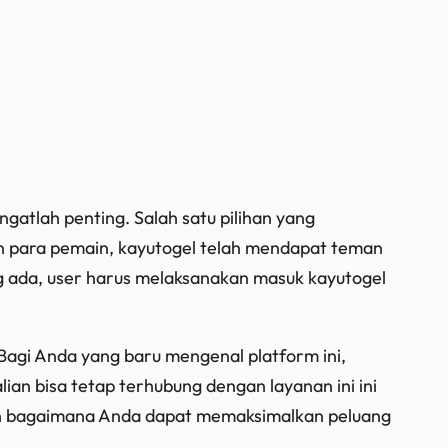
atlah penting. Salah satu pilihan yang
an para pemain, kayutogel telah mendapat teman
ang ada, user harus melaksanakan masuk kayutogel
Bagi Anda yang baru mengenal platform ini,
ian bisa tetap terhubung dengan layanan ini ini
 dan bagaimana Anda dapat memaksimalkan peluang