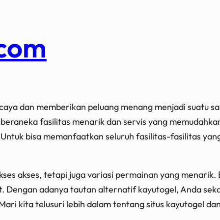
.com
rcaya dan memberikan peluang menang menjadi suatu sang
ui beraneka fasilitas menarik dan servis yang memudahk
. Untuk bisa memanfaatkan seluruh fasilitas-fasilitas y
s akses, tetapi juga variasi permainan yang menarik. 
 Dengan adanya tautan alternatif kayutogel, Anda sekal
ari kita telusuri lebih dalam tentang situs kayutogel