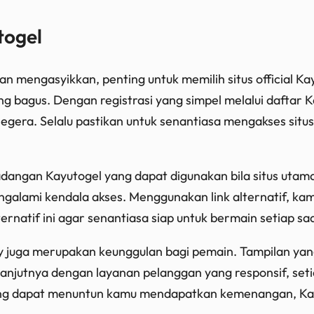
togel
 mengasyikkan, penting untuk memilih situs official Ka
 bagus. Dengan registrasi yang simpel melalui daftar 
gera. Selalu pastikan untuk senantiasa mengakses situ
cadangan Kayutogel yang dapat digunakan bila situs utama 
galami kendala akses. Menggunakan link alternatif, ka
ernatif ini agar senantiasa siap untuk bermain setiap saa
y juga merupakan keunggulan bagi pemain. Tampilan ya
anjutnya dengan layanan pelanggan yang responsif, set
ang dapat menuntun kamu mendapatkan kemenangan, Kayu