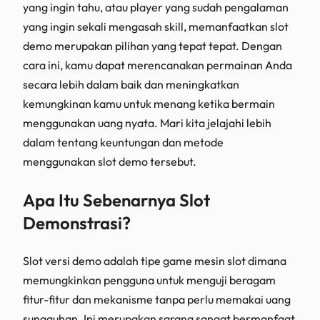
yang ingin tahu, atau player yang sudah pengalaman
yang ingin sekali mengasah skill, memanfaatkan slot
demo merupakan pilihan yang tepat tepat. Dengan
cara ini, kamu dapat merencanakan permainan Anda
secara lebih dalam baik dan meningkatkan
kemungkinan kamu untuk menang ketika bermain
menggunakan uang nyata. Mari kita jelajahi lebih
dalam tentang keuntungan dan metode
menggunakan slot demo tersebut.
Apa Itu Sebenarnya Slot
Demonstrasi?
Slot versi demo adalah tipe game mesin slot dimana
memungkinkan pengguna untuk menguji beragam
fitur-fitur dan mekanisme tanpa perlu memakai uang
sungguhan. Ini merupakan sarana sangat bermanfaat