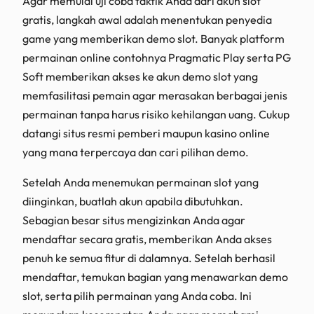
Agar memulai uji coba taktik Anda dari akun slot
gratis, langkah awal adalah menentukan penyedia
game yang memberikan demo slot. Banyak platform
permainan online contohnya Pragmatic Play serta PG
Soft memberikan akses ke akun demo slot yang
memfasilitasi pemain agar merasakan berbagai jenis
permainan tanpa harus risiko kehilangan uang. Cukup
datangi situs resmi pemberi maupun kasino online
yang mana terpercaya dan cari pilihan demo.
Setelah Anda menemukan permainan slot yang
diinginkan, buatlah akun apabila dibutuhkan.
Sebagian besar situs mengizinkan Anda agar
mendaftar secara gratis, memberikan Anda akses
penuh ke semua fitur di dalamnya. Setelah berhasil
mendaftar, temukan bagian yang menawarkan demo
slot, serta pilih permainan yang Anda coba. Ini