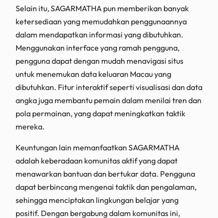
Selain itu, SAGARMATHA pun memberikan banyak
ketersediaan yang memudahkan penggunaannya
dalam mendapatkan informasi yang dibutuhkan.
Menggunakan interface yang ramah pengguna,
pengguna dapat dengan mudah menavigasi situs
untuk menemukan data keluaran Macau yang
dibutuhkan. Fitur interaktif seperti visualisasi dan data
angka juga membantu pemain dalam menilai tren dan
pola permainan, yang dapat meningkatkan taktik
mereka.
Keuntungan lain memanfaatkan SAGARMATHA
adalah keberadaan komunitas aktif yang dapat
menawarkan bantuan dan bertukar data. Pengguna
dapat berbincang mengenai taktik dan pengalaman,
sehingga menciptakan lingkungan belajar yang
positif. Dengan bergabung dalam komunitas ini,