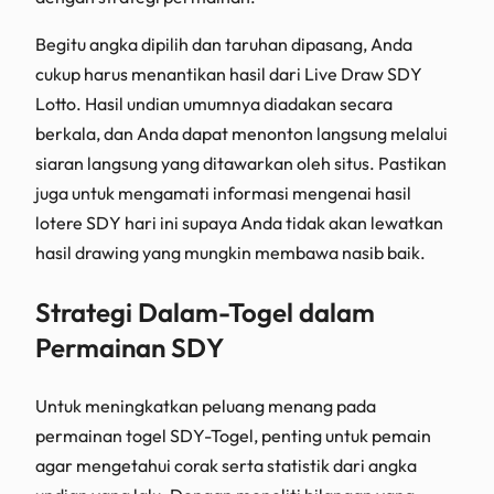
Begitu angka dipilih dan taruhan dipasang, Anda
cukup harus menantikan hasil dari Live Draw SDY
Lotto. Hasil undian umumnya diadakan secara
berkala, dan Anda dapat menonton langsung melalui
siaran langsung yang ditawarkan oleh situs. Pastikan
juga untuk mengamati informasi mengenai hasil
lotere SDY hari ini supaya Anda tidak akan lewatkan
hasil drawing yang mungkin membawa nasib baik.
Strategi Dalam-Togel dalam
Permainan SDY
Untuk meningkatkan peluang menang pada
permainan togel SDY-Togel, penting untuk pemain
agar mengetahui corak serta statistik dari angka