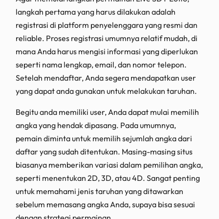
langkah pertama yang harus dilakukan adalah
registrasi di platform penyelenggara yang resmi dan
reliable. Proses registrasi umumnya relatif mudah, di
mana Anda harus mengisi informasi yang diperlukan
seperti nama lengkap, email, dan nomor telepon.
Setelah mendaftar, Anda segera mendapatkan user
yang dapat anda gunakan untuk melakukan taruhan.
Begitu anda memiliki user, Anda dapat mulai memilih
angka yang hendak dipasang. Pada umumnya,
pemain diminta untuk memilih sejumlah angka dari
daftar yang sudah ditentukan. Masing-masing situs
biasanya memberikan variasi dalam pemilihan angka,
seperti menentukan 2D, 3D, atau 4D. Sangat penting
untuk memahami jenis taruhan yang ditawarkan
sebelum memasang angka Anda, supaya bisa sesuai
dengan strategi permainan.