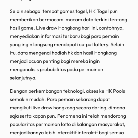
Selain sebagai tempat games togel, HK Togel pun
memberikan bermacam-macam data terkini tentang
hasil game. Live draw Hongkong hari ini, contohnya,
menyediakan informasi terbaru bagi para pemain
yang ingin langsung mendapati output lottery. Selain
itu, data mengenai hadiah hk dan hasil Hongkong
menjadi acuan penting bagi mereka ingin
menganalisis probabilitas pada permainan
selanjutnya.
Dengan perkembangan teknologi, akses ke HK Pools
semakin mudah. Para pemain sekarang dapat
mengikuti live draw hongkong secara daring, dimana
saja serta kapan pun. Fenomena ini telah mendorong
popularitas permainan lotto di kalangan masyarakat,
menjadikannya lebih interaktif interaktif bagi semua