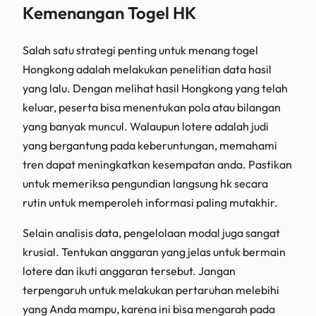
Kemenangan Togel HK
Salah satu strategi penting untuk menang togel
Hongkong adalah melakukan penelitian data hasil
yang lalu. Dengan melihat hasil Hongkong yang telah
keluar, peserta bisa menentukan pola atau bilangan
yang banyak muncul. Walaupun lotere adalah judi
yang bergantung pada keberuntungan, memahami
tren dapat meningkatkan kesempatan anda. Pastikan
untuk memeriksa pengundian langsung hk secara
rutin untuk memperoleh informasi paling mutakhir.
Selain analisis data, pengelolaan modal juga sangat
krusial. Tentukan anggaran yang jelas untuk bermain
lotere dan ikuti anggaran tersebut. Jangan
terpengaruh untuk melakukan pertaruhan melebihi
yang Anda mampu, karena ini bisa mengarah pada