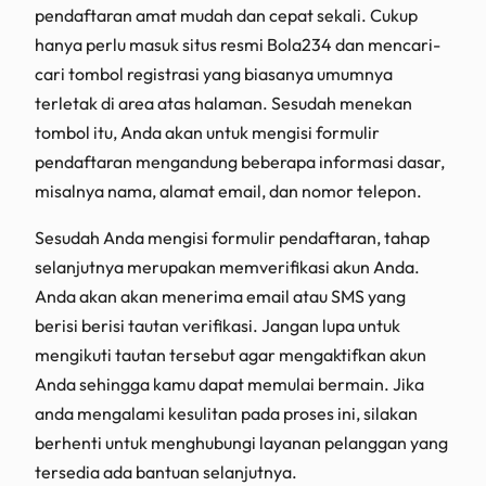
pendaftaran amat mudah dan cepat sekali. Cukup
hanya perlu masuk situs resmi Bola234 dan mencari-
cari tombol registrasi yang biasanya umumnya
terletak di area atas halaman. Sesudah menekan
tombol itu, Anda akan untuk mengisi formulir
pendaftaran mengandung beberapa informasi dasar,
misalnya nama, alamat email, dan nomor telepon.
Sesudah Anda mengisi formulir pendaftaran, tahap
selanjutnya merupakan memverifikasi akun Anda.
Anda akan akan menerima email atau SMS yang
berisi berisi tautan verifikasi. Jangan lupa untuk
mengikuti tautan tersebut agar mengaktifkan akun
Anda sehingga kamu dapat memulai bermain. Jika
anda mengalami kesulitan pada proses ini, silakan
berhenti untuk menghubungi layanan pelanggan yang
tersedia ada bantuan selanjutnya.