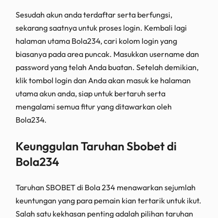
Sesudah akun anda terdaftar serta berfungsi,
sekarang saatnya untuk proses login. Kembali lagi
halaman utama Bola234, cari kolom login yang
biasanya pada area puncak. Masukkan username dan
password yang telah Anda buatan. Setelah demikian,
klik tombol login dan Anda akan masuk ke halaman
utama akun anda, siap untuk bertaruh serta
mengalami semua fitur yang ditawarkan oleh
Bola234.
Keunggulan Taruhan Sbobet di
Bola234
Taruhan SBOBET di Bola 234 menawarkan sejumlah
keuntungan yang para pemain kian tertarik untuk ikut.
Salah satu kekhasan penting adalah pilihan taruhan