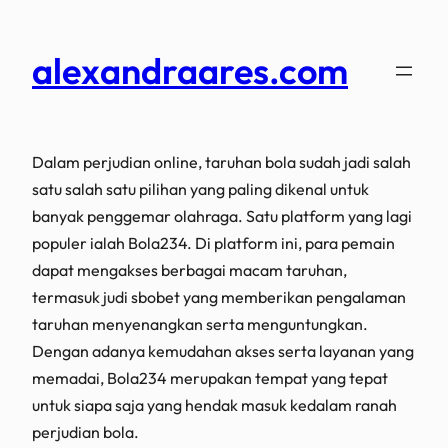
alexandraares.com
Dalam perjudian online, taruhan bola sudah jadi salah
satu salah satu pilihan yang paling dikenal untuk
banyak penggemar olahraga. Satu platform yang lagi
populer ialah Bola234. Di platform ini, para pemain
dapat mengakses berbagai macam taruhan,
termasuk judi sbobet yang memberikan pengalaman
taruhan menyenangkan serta menguntungkan.
Dengan adanya kemudahan akses serta layanan yang
memadai, Bola234 merupakan tempat yang tepat
untuk siapa saja yang hendak masuk kedalam ranah
perjudian bola.