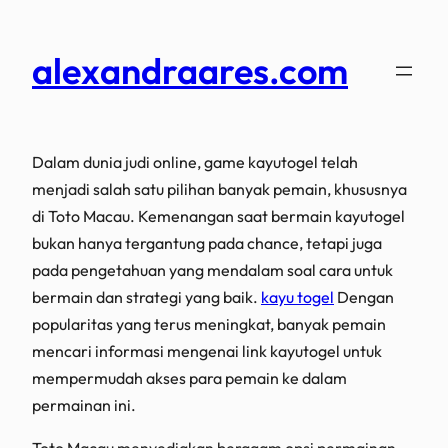
alexandraares.com
Dalam dunia judi online, game kayutogel telah
menjadi salah satu pilihan banyak pemain, khususnya
di Toto Macau. Kemenangan saat bermain kayutogel
bukan hanya tergantung pada chance, tetapi juga
pada pengetahuan yang mendalam soal cara untuk
bermain dan strategi yang baik.
kayu togel
Dengan
popularitas yang terus meningkat, banyak pemain
mencari informasi mengenai link kayutogel untuk
mempermudah akses para pemain ke dalam
permainan ini.