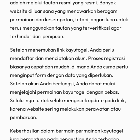
adalah melalui tautan resmi yang resmi. Banyak
website di luar sana yang menawarkan beragam
permainan dan kesempatan, tetapi jangan lupa untuk
terus menggunakan tautan yang terverifikasi agar
terhindar dari penipuan.
Setelah menemukan link kayutogel, Anda perlu
mendaftar dan menciptakan akun. Proses registrasi
biasanya cepat dan mudah, di mana Anda cuma perlu
menginput form dengan data yang diperlukan.
Setelah akun Anda berfungsi, Anda dapat mulai
menjelajahi permainan kayu togel dengan bebas.
Selalu ingat untuk selalu mengecek update pada link,
karena website sering melakukan perawatan atau
pembaruan.
Keberhasilan dalam bermain permainan kayutogel
juga bergantung pada pengertian Anda terhadap