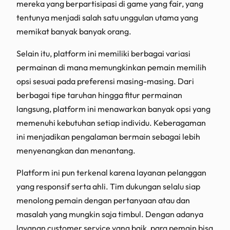
mereka yang berpartisipasi di game yang fair, yang
tentunya menjadi salah satu unggulan utama yang
memikat banyak banyak orang.
Selain itu, platform ini memiliki berbagai variasi
permainan di mana memungkinkan pemain memilih
opsi sesuai pada preferensi masing-masing. Dari
berbagai tipe taruhan hingga fitur permainan
langsung, platform ini menawarkan banyak opsi yang
memenuhi kebutuhan setiap individu. Keberagaman
ini menjadikan pengalaman bermain sebagai lebih
menyenangkan dan menantang.
Platform ini pun terkenal karena layanan pelanggan
yang responsif serta ahli. Tim dukungan selalu siap
menolong pemain dengan pertanyaan atau dan
masalah yang mungkin saja timbul. Dengan adanya
layanan customer service yang baik, para pemain bisa