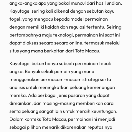
angka-angka apa yang bakal muncul dari hasil undian.
Kayutogel sering kali dikenal dengan sebutan kayu
togel, yang mengacu kepada model permainan
dengan memiliki kaidah dan regulasi tertentu. Seiring
bertambahnya maju teknologi, permainan ini saat ini
dapat diakses secara secara online, termasuk melalui
situs yang mana berkaitan dari Toto Macau.
Kayutogel bukan hanya sebuah permainan tebak
angka. Banyak sekali pemain yang mana
menggunakan bermacam-macam strategi serta
analisis untuk meningkatkan peluang kemenangan
mereka. Ada berbagai jenis pasaran yang dapat
dimainkan, dan masing-masing memberikan cara
serta peluang sangat lain untuk meraih keuntungan.
Dalam konteks Toto Macau, permainan ini menjadi
sebagai pilihan menarik dikarenakan reputasinya