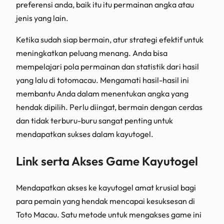
preferensi anda, baik itu itu permainan angka atau
jenis yang lain.
Ketika sudah siap bermain, atur strategi efektif untuk
meningkatkan peluang menang. Anda bisa
mempelajari pola permainan dan statistik dari hasil
yang lalu di totomacau. Mengamati hasil-hasil ini
membantu Anda dalam menentukan angka yang
hendak dipilih. Perlu diingat, bermain dengan cerdas
dan tidak terburu-buru sangat penting untuk
mendapatkan sukses dalam kayutogel.
Link serta Akses Game Kayutogel
Mendapatkan akses ke kayutogel amat krusial bagi
para pemain yang hendak mencapai kesuksesan di
Toto Macau. Satu metode untuk mengakses game ini