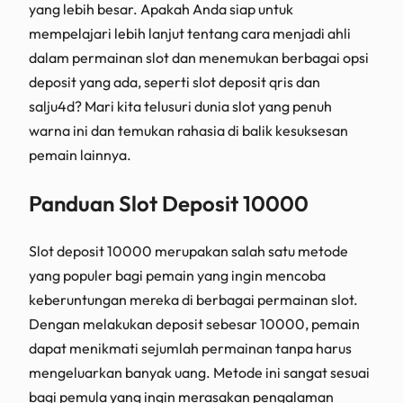
yang lebih besar. Apakah Anda siap untuk
mempelajari lebih lanjut tentang cara menjadi ahli
dalam permainan slot dan menemukan berbagai opsi
deposit yang ada, seperti slot deposit qris dan
salju4d? Mari kita telusuri dunia slot yang penuh
warna ini dan temukan rahasia di balik kesuksesan
pemain lainnya.
Panduan Slot Deposit 10000
Slot deposit 10000 merupakan salah satu metode
yang populer bagi pemain yang ingin mencoba
keberuntungan mereka di berbagai permainan slot.
Dengan melakukan deposit sebesar 10000, pemain
dapat menikmati sejumlah permainan tanpa harus
mengeluarkan banyak uang. Metode ini sangat sesuai
bagi pemula yang ingin merasakan pengalaman