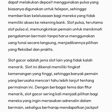
dapat melakukan deposit menggunakan pulsa yang
biasanya digunakan untuk telepon, sehingga
memberikan keleluasaan bagi mereka yang tidak
memiliki akses ke rekening bank. Slot pulsa, terutama
slot pulsa xl, memungkinkan pemain untuk menikmati
pengalaman bermain tanpa harus menggunakan
uang tunai secara langsung, menjadikannya pilihan
yang fleksibel dan praktis.
Slot gacor adalah jenis slot lain yang tidak kalah
menarik. Slot ini dikenal memiliki tingkat
kemenangan yang tinggi, sehingga banyak pemain
yang berusaha mencari tahu lebih lanjut tentang
permainan ini. Dengan berbagai tema dan fitur
menarik, slot gacor sering kali menjadi pilihan bagi
mereka yang ingin merasakan adrenalin dalam
bermain, sekaligus berharap mendapatkan jackpot