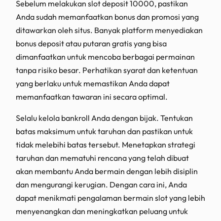
Sebelum melakukan slot deposit 10000, pastikan
Anda sudah memanfaatkan bonus dan promosi yang
ditawarkan oleh situs. Banyak platform menyediakan
bonus deposit atau putaran gratis yang bisa
dimanfaatkan untuk mencoba berbagai permainan
tanpa risiko besar. Perhatikan syarat dan ketentuan
yang berlaku untuk memastikan Anda dapat
memanfaatkan tawaran ini secara optimal.
Selalu kelola bankroll Anda dengan bijak. Tentukan
batas maksimum untuk taruhan dan pastikan untuk
tidak melebihi batas tersebut. Menetapkan strategi
taruhan dan mematuhi rencana yang telah dibuat
akan membantu Anda bermain dengan lebih disiplin
dan mengurangi kerugian. Dengan cara ini, Anda
dapat menikmati pengalaman bermain slot yang lebih
menyenangkan dan meningkatkan peluang untuk