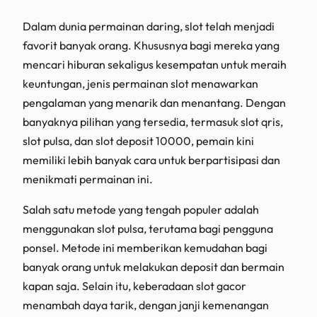
Dalam dunia permainan daring, slot telah menjadi
favorit banyak orang. Khususnya bagi mereka yang
mencari hiburan sekaligus kesempatan untuk meraih
keuntungan, jenis permainan slot menawarkan
pengalaman yang menarik dan menantang. Dengan
banyaknya pilihan yang tersedia, termasuk slot qris,
slot pulsa, dan slot deposit 10000, pemain kini
memiliki lebih banyak cara untuk berpartisipasi dan
menikmati permainan ini.
Salah satu metode yang tengah populer adalah
menggunakan slot pulsa, terutama bagi pengguna
ponsel. Metode ini memberikan kemudahan bagi
banyak orang untuk melakukan deposit dan bermain
kapan saja. Selain itu, keberadaan slot gacor
menambah daya tarik, dengan janji kemenangan