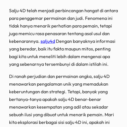
Salju 4D telah menjadi perbincangan hangat di antara
para penggemar permainan dan judi. Fenomena ini
tidak hanya menarik perhatian para pemain, tetapi
juga memicu rasa penasaran tentang asal usul dan
kebenarannya.
salju4d
Dengan banyaknya informasi
yang beredar, baik itu fakta maupun mitos, penting
bagi kita untuk meneliti lebih dalam mengenai apa
yang sebenarnya tersembunyi di dalam istilah ini.
Di ranah perjudian dan permainan angka, salju 4D
menawarkan pengalaman unik yang memadukan
keberuntungan dan strategi. Tetapi, banyak yang
bertanya-tanya apakah salju 4D benar-benar
menawarkan kesempatan yang adil atau sekadar
sebuah ilusi yang dibuat untuk menarik pemain. Mari
kita eksplorasi berbagai sisi salju 4D ini, apakah ini