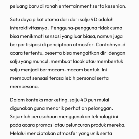
peluang baru di ranah entertainment serta kesenian.
Satu daya pikat utama dari dari salju 4D adalah
interaktivitasnya . Pengguna-pengguna tidak cuma
bisa menikmati sensasi yang luar biasa, namun juga
berpartisipasi di penciptaan atmosfer. Contohnya, di
acara tertentu, peserta bisa mengaitkan diri dengan
salju yang muncul, membuat lacak atau membentuk
salju menjadi bermacam-macam bentuk. Ini
membuat sensasi terasa lebih personal serta
mempesona.
Dalam konteks marketing, salju 4D pun mulai
digunakan guna menarik perhatian pelanggan.
Sejumlah perusahaan menggunakan teknologi ini
pada acara promosi atau peluncuran produk mereka.
Melalui menciptakan atmosfer yang unik serta