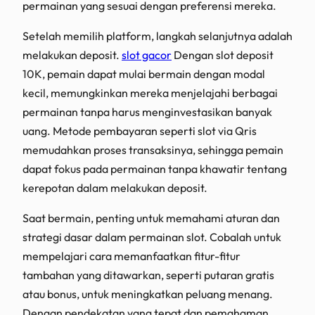
permainan yang sesuai dengan preferensi mereka.
Setelah memilih platform, langkah selanjutnya adalah
melakukan deposit.
slot gacor
Dengan slot deposit
10K, pemain dapat mulai bermain dengan modal
kecil, memungkinkan mereka menjelajahi berbagai
permainan tanpa harus menginvestasikan banyak
uang. Metode pembayaran seperti slot via Qris
memudahkan proses transaksinya, sehingga pemain
dapat fokus pada permainan tanpa khawatir tentang
kerepotan dalam melakukan deposit.
Saat bermain, penting untuk memahami aturan dan
strategi dasar dalam permainan slot. Cobalah untuk
mempelajari cara memanfaatkan fitur-fitur
tambahan yang ditawarkan, seperti putaran gratis
atau bonus, untuk meningkatkan peluang menang.
Dengan pendekatan yang tepat dan pemahaman