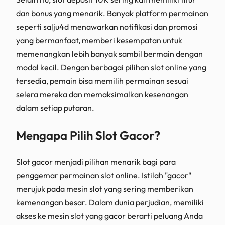
dan bonus yang menarik. Banyak platform permainan
seperti salju4d menawarkan notifikasi dan promosi
yang bermanfaat, memberi kesempatan untuk
memenangkan lebih banyak sambil bermain dengan
modal kecil. Dengan berbagai pilihan slot online yang
tersedia, pemain bisa memilih permainan sesuai
selera mereka dan memaksimalkan kesenangan
dalam setiap putaran.
Mengapa Pilih Slot Gacor?
Slot gacor menjadi pilihan menarik bagi para
penggemar permainan slot online. Istilah "gacor"
merujuk pada mesin slot yang sering memberikan
kemenangan besar. Dalam dunia perjudian, memiliki
akses ke mesin slot yang gacor berarti peluang Anda