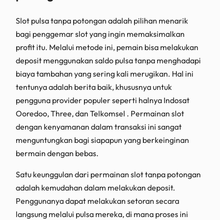
Slot pulsa tanpa potongan adalah pilihan menarik
bagi penggemar slot yang ingin memaksimalkan
profit itu. Melalui metode ini, pemain bisa melakukan
deposit menggunakan saldo pulsa tanpa menghadapi
biaya tambahan yang sering kali merugikan. Hal ini
tentunya adalah berita baik, khususnya untuk
pengguna provider populer seperti halnya Indosat
Ooredoo, Three, dan Telkomsel . Permainan slot
dengan kenyamanan dalam transaksi ini sangat
menguntungkan bagi siapapun yang berkeinginan
bermain dengan bebas.
Satu keunggulan dari permainan slot tanpa potongan
adalah kemudahan dalam melakukan deposit.
Penggunanya dapat melakukan setoran secara
langsung melalui pulsa mereka, di mana proses ini