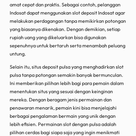
amat cepat dan praktis. Sebagai contoh, pelanggan
Indosat dapat menggunakan slot deposit Indosat agar
melakukan perdagangan tanpa memikirkan potongan
yang biasanya dikenakan. Dengan demikian, setiap
rupiah uang yang dikeluarkan bisa digunakan
sepenuhnya untuk bertaruh serta menambah peluang
untung.
Selain itu, situs deposit pulsa yang menghadirkan slot
pulsa tanpa potongan semakin banyak bermunculan.
Ini memberikan pilihan lebih bagi para pemain dalam
menentukan situs yang sesuai dengan keinginan
mereka. Dengan beragam jenis permainan dan
penawaran menarik, pemain kini bisa menjelajahi
berbagai pengalaman bermain yang unik dengan
lebih efisien. Permainan slot dengan pulsa adalah
pilihan cerdas bagi siapa saja yang ingin menikmati