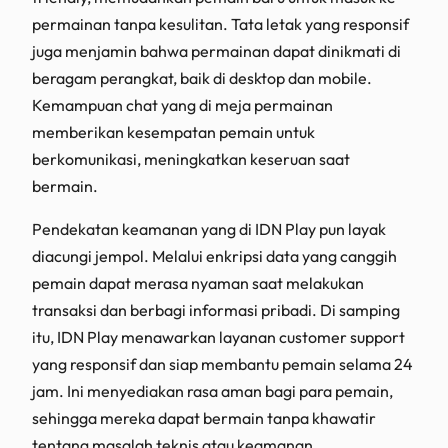
permainan tanpa kesulitan. Tata letak yang responsif
juga menjamin bahwa permainan dapat dinikmati di
beragam perangkat, baik di desktop dan mobile.
Kemampuan chat yang di meja permainan
memberikan kesempatan pemain untuk
berkomunikasi, meningkatkan keseruan saat
bermain.
Pendekatan keamanan yang di IDN Play pun layak
diacungi jempol. Melalui enkripsi data yang canggih
pemain dapat merasa nyaman saat melakukan
transaksi dan berbagi informasi pribadi. Di samping
itu, IDN Play menawarkan layanan customer support
yang responsif dan siap membantu pemain selama 24
jam. Ini menyediakan rasa aman bagi para pemain,
sehingga mereka dapat bermain tanpa khawatir
tentang masalah teknis atau keamanan.