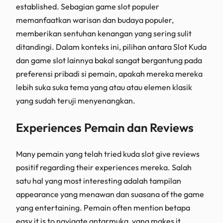
established. Sebagian game slot populer
memanfaatkan warisan dan budaya populer,
memberikan sentuhan kenangan yang sering sulit
ditandingi. Dalam konteks ini, pilihan antara Slot Kuda
dan game slot lainnya bakal sangat bergantung pada
preferensi pribadi si pemain, apakah mereka mereka
lebih suka suka tema yang atau atau elemen klasik
yang sudah teruji menyenangkan.
Experiences Pemain dan Reviews
Many pemain yang telah tried kuda slot give reviews
positif regarding their experiences mereka. Salah
satu hal yang most interesting adalah tampilan
appearance yang menawan dan suasana of the game
yang entertaining. Pemain often mention betapa
easy it is to navigate antarmuka, yang makes it