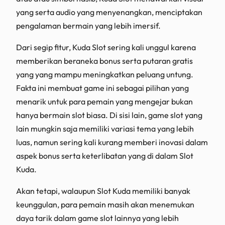
yang serta audio yang menyenangkan, menciptakan
pengalaman bermain yang lebih imersif.
Dari segip fitur, Kuda Slot sering kali unggul karena
memberikan beraneka bonus serta putaran gratis
yang yang mampu meningkatkan peluang untung.
Fakta ini membuat game ini sebagai pilihan yang
menarik untuk para pemain yang mengejar bukan
hanya bermain slot biasa. Di sisi lain, game slot yang
lain mungkin saja memiliki variasi tema yang lebih
luas, namun sering kali kurang memberi inovasi dalam
aspek bonus serta keterlibatan yang di dalam Slot
Kuda.
Akan tetapi, walaupun Slot Kuda memiliki banyak
keunggulan, para pemain masih akan menemukan
daya tarik dalam game slot lainnya yang lebih