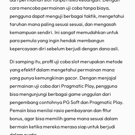
cara mencoba permainan uji coba tanpa biaya,
pengguna dapat menguji berbagai taktik, mengetahui
taruhan mana paling sesuai sesuai, dan mengasah
kemampuan sendiri. Ini sangat memudahkan untuk
para pemula yang ingin hendak membangun
kepercayaan diri sebelum berjudi dengan dana asli.
Di samping itu, profil uji coba slot merupakan metode
yang efektif dalam mengetahui permainan mana
yang punya kemungkinan gacor. Dengan menjajal
permainan uji coba dari Pragmatic Play, pengguna
bisa mengunjungi berbagai game unggulan dari
pengembang contohnya PG Soft dan Pragmatic Play.
Pemain bisa menilai rasio pembayaran dan fitur
bonus, agar bisa memilih game mana sesuai dalam
bermain ketika mereka merasa siap untuk berjudi
dalam nyata.