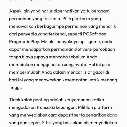
Aspek lain yang harus diperhatikan yaitu beragam
permainan yang tersedia. Pilih platform yang
menawarkan berbagai tipe permainan yang menarik
dari penyedia yang terkenal, seperti PGSoft dan
PragmaticPlay. Melalui banyaknya opsi game, anda
dapat mendapatkan permainan slot versi percobaan
tanpa biaya supaya mencoba sebelum Anda
memainkan menggunakan uang nyata. Hal ini pula
mempermudah Anda dalam mencari slot gacor di
hari ini yang menawarkan kesempatan untuk menang
tinggi.
Tidak kalah penting adalah kenyamanan ketika
mengadakan transaksi keuangan. Pilihlah platform
yang menyediakan cara deposit serta penarikan dana
yang dan cepat. Situs yang baik akanlah menyediakan