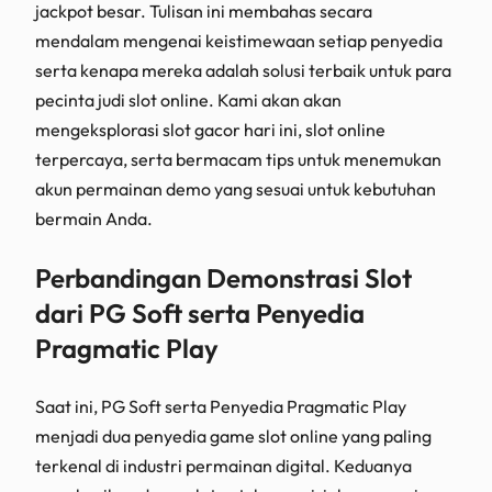
jackpot besar. Tulisan ini membahas secara
mendalam mengenai keistimewaan setiap penyedia
serta kenapa mereka adalah solusi terbaik untuk para
pecinta judi slot online. Kami akan akan
mengeksplorasi slot gacor hari ini, slot online
terpercaya, serta bermacam tips untuk menemukan
akun permainan demo yang sesuai untuk kebutuhan
bermain Anda.
Perbandingan Demonstrasi Slot
dari PG Soft serta Penyedia
Pragmatic Play
Saat ini, PG Soft serta Penyedia Pragmatic Play
menjadi dua penyedia game slot online yang paling
terkenal di industri permainan digital. Keduanya