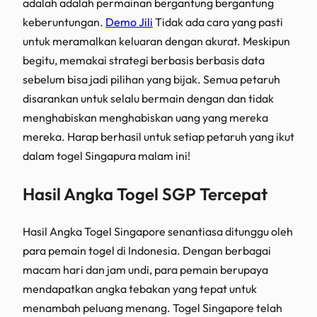
adalah adalah permainan bergantung bergantung
keberuntungan.
Demo Jili
Tidak ada cara yang pasti
untuk meramalkan keluaran dengan akurat. Meskipun
begitu, memakai strategi berbasis berbasis data
sebelum bisa jadi pilihan yang bijak. Semua petaruh
disarankan untuk selalu bermain dengan dan tidak
menghabiskan menghabiskan uang yang mereka
mereka. Harap berhasil untuk setiap petaruh yang ikut
dalam togel Singapura malam ini!
Hasil Angka Togel SGP Tercepat
Hasil Angka Togel Singapore senantiasa ditunggu oleh
para pemain togel di Indonesia. Dengan berbagai
macam hari dan jam undi, para pemain berupaya
mendapatkan angka tebakan yang tepat untuk
menambah peluang menang. Togel Singapore telah