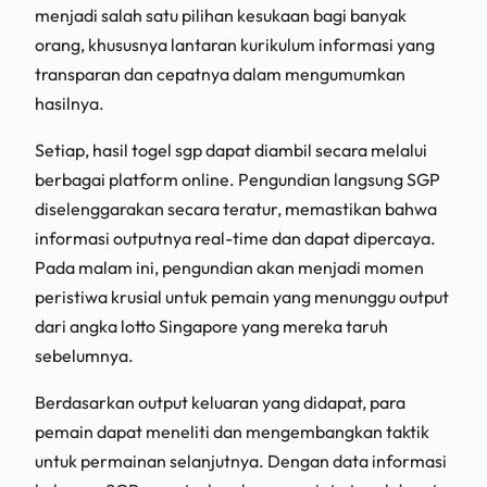
menjadi salah satu pilihan kesukaan bagi banyak
orang, khususnya lantaran kurikulum informasi yang
transparan dan cepatnya dalam mengumumkan
hasilnya.
Setiap, hasil togel sgp dapat diambil secara melalui
berbagai platform online. Pengundian langsung SGP
diselenggarakan secara teratur, memastikan bahwa
informasi outputnya real-time dan dapat dipercaya.
Pada malam ini, pengundian akan menjadi momen
peristiwa krusial untuk pemain yang menunggu output
dari angka lotto Singapore yang mereka taruh
sebelumnya.
Berdasarkan output keluaran yang didapat, para
pemain dapat meneliti dan mengembangkan taktik
untuk permainan selanjutnya. Dengan data informasi