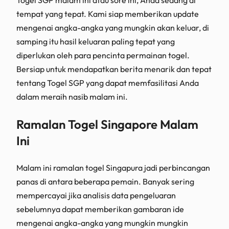
Togel SGP malam ini atau sore ini, Anda sedang di
tempat yang tepat. Kami siap memberikan update
mengenai angka-angka yang mungkin akan keluar, di
samping itu hasil keluaran paling tepat yang
diperlukan oleh para pencinta permainan togel.
Bersiap untuk mendapatkan berita menarik dan tepat
tentang Togel SGP yang dapat memfasilitasi Anda
dalam meraih nasib malam ini.
Ramalan Togel Singapore Malam
Ini
Malam ini ramalan togel Singapura jadi perbincangan
panas di antara beberapa pemain. Banyak sering
mempercayai jika analisis data pengeluaran
sebelumnya dapat memberikan gambaran ide
mengenai angka-angka yang mungkin mungkin