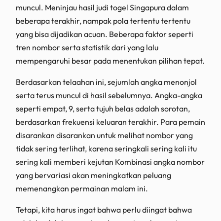
muncul. Meninjau hasil judi togel Singapura dalam
beberapa terakhir, nampak pola tertentu tertentu
yang bisa dijadikan acuan. Beberapa faktor seperti
tren nombor serta statistik dari yang lalu
mempengaruhi besar pada menentukan pilihan tepat.
Berdasarkan telaahan ini, sejumlah angka menonjol
serta terus muncul di hasil sebelumnya. Angka-angka
seperti empat, 9, serta tujuh belas adalah sorotan,
berdasarkan frekuensi keluaran terakhir. Para pemain
disarankan disarankan untuk melihat nombor yang
tidak sering terlihat, karena seringkali sering kali itu
sering kali memberi kejutan Kombinasi angka nombor
yang bervariasi akan meningkatkan peluang
memenangkan permainan malam ini.
Tetapi, kita harus ingat bahwa perlu diingat bahwa