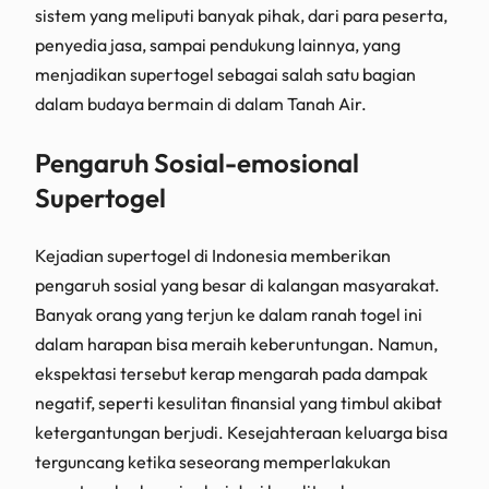
sistem yang meliputi banyak pihak, dari para peserta,
penyedia jasa, sampai pendukung lainnya, yang
menjadikan supertogel sebagai salah satu bagian
dalam budaya bermain di dalam Tanah Air.
Pengaruh Sosial-emosional
Supertogel
Kejadian supertogel di Indonesia memberikan
pengaruh sosial yang besar di kalangan masyarakat.
Banyak orang yang terjun ke dalam ranah togel ini
dalam harapan bisa meraih keberuntungan. Namun,
ekspektasi tersebut kerap mengarah pada dampak
negatif, seperti kesulitan finansial yang timbul akibat
ketergantungan berjudi. Kesejahteraan keluarga bisa
terguncang ketika seseorang memperlakukan