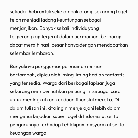
sekadar hobi untuk sekelompok orang, sekarang togel
telah menjadi ladang keuntungan sebagai
menjanjikan. Banyak sekali individu yang
terperangkap terjerat dalam permainan, berharap
dapat meraih hasil besar hanya dengan mendapatkan
selembar lembaran.
Banyaknya penggemar permainan ini kian
bertambah, dipicu oleh iming-iming hadiah fantastis
yang tersedia. Warga dari berbagai lapisan juga
sekarang memperhatikan peluang ini sebagai cara
untuk meningkatkan keadaan finansial mereka. Di
dalam tulisan ini, kita ingin menjelajahi lebih dalam
mengenai kejadian super togel di Indonesia, serta
pengaruhnya terhadap kehidupan masyarakat serta
keuangan warga.