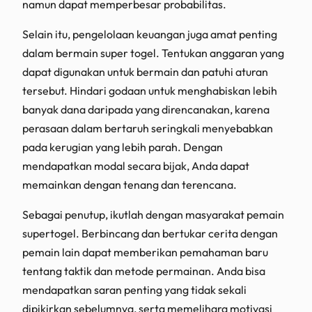
namun dapat memperbesar probabilitas.
Selain itu, pengelolaan keuangan juga amat penting
dalam bermain super togel. Tentukan anggaran yang
dapat digunakan untuk bermain dan patuhi aturan
tersebut. Hindari godaan untuk menghabiskan lebih
banyak dana daripada yang direncanakan, karena
perasaan dalam bertaruh seringkali menyebabkan
pada kerugian yang lebih parah. Dengan
mendapatkan modal secara bijak, Anda dapat
memainkan dengan tenang dan terencana.
Sebagai penutup, ikutlah dengan masyarakat pemain
supertogel. Berbincang dan bertukar cerita dengan
pemain lain dapat memberikan pemahaman baru
tentang taktik dan metode permainan. Anda bisa
mendapatkan saran penting yang tidak sekali
dipikirkan sebelumnya, serta memelihara motivasi