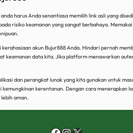
a harus Anda senantiasa memilih link asli yang disedia
pada risiko keamanan yang sangat berbahaya. Memakai 
enipuan.
ngi kerahasiaan akun Bujur888 Anda. Hindari pernah membe
at keamanan data kita. Jika platform menawarkan autentik
plikasi dan perangkat lunak yang kita gunakan untuk ma
 kemungkinan kerentanan. Dengan cara menerapkan lan
 lebih aman.
Facebook
Instagram
X