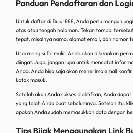
Panduan Pendaftaran dan Logi
Untuk daftar di Bujur888, Anda perlu mengunjungi
atas atau tengah halaman. Tekan tombol tersebut
tepat, misalnya nama, alamat email, dan nomor te
Usai mengisi formulir, Anda akan dikenakan perm
diingat. Juga, jangan lupa untuk mencatat inform
Anda. Anda bisa saja akan menerima email konfi
kotak masuk.
Setelah akun Anda sukses diaktifkan, Anda dapat 
yang telah Anda buat sebelumnya. Setelah itu, kl
apakah Anda sudah memasukkan data dengan benar
Tips Bijak Menggunakan Link B