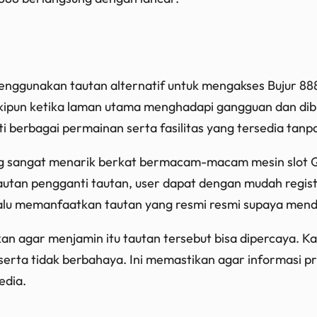
ggunakan tautan alternatif untuk mengakses Bujur 888 
ipun ketika laman utama menghadapi gangguan dan dib
 berbagai permainan serta fasilitas yang tersedia tanp
 sangat menarik berkat bermacam-macam mesin slot Qri
utan pengganti tautan, user dapat dengan mudah registe
elalu memanfaatkan tautan yang resmi resmi supaya me
akan agar menjamin itu tautan tersebut bisa dipercaya.
i serta tidak berbahaya. Ini memastikan agar informasi 
dia.