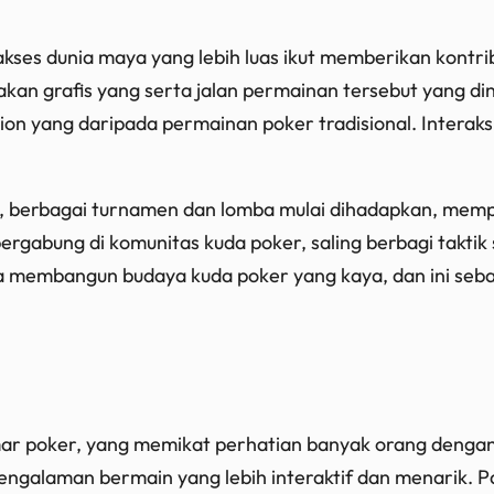
ses dunia maya yang lebih luas ikut memberikan kontribu
n grafis yang serta jalan permainan tersebut yang din
ion yang daripada permainan poker tradisional. Intera
er, berbagai turnamen dan lomba mulai dihadapkan, me
ergabung di komunitas kuda poker, saling berbagi takti
a membangun budaya kuda poker yang kaya, dan ini sebag
mar poker, yang memikat perhatian banyak orang denga
engalaman bermain yang lebih interaktif dan menarik. 