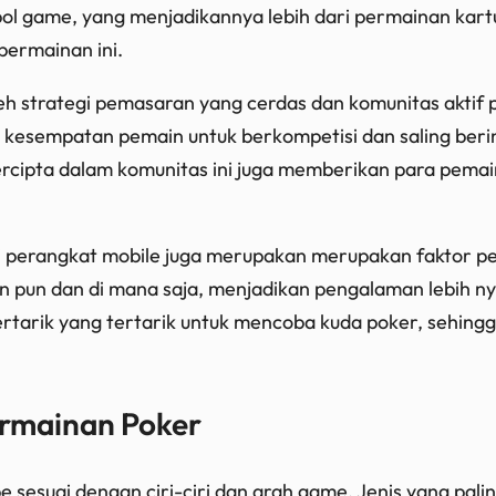
 game, yang menjadikannya lebih dari permainan kartu
permainan ini.
g oleh strategi pemasaran yang cerdas dan komunitas ak
esempatan pemain untuk berkompetisi dan saling berint
ercipta dalam komunitas ini juga memberikan para pemain
i perangkat mobile juga merupakan merupakan faktor p
n pun dan di mana saja, menjadikan pengalaman lebih 
tarik yang tertarik untuk mencoba kuda poker, sehingga
ermainan Poker
 sesuai dengan ciri-ciri dan arah game. Jenis yang pal