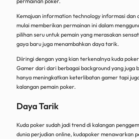
permainan poker.
Kemajuan information technology informasi dan ak
mulai memberikan permainan ini dalam menggunaka
pilihan seru untuk pemain yang merasakan sensat
gaya baru juga menambahkan daya tarik.
Diiringi dengan yang kian terkenalnya kuda pok
Gamer dari dari berbagai background yang juga b
hanya meningkatkan keterlibatan gamer tapi jug
kalangan pemain poker.
Daya Tarik
Kuda poker sudah jadi trend di kalangan pengge
dunia perjudian online, kudapoker menawarkan p