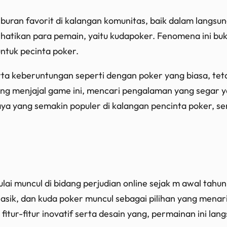
iburan favorit di kalangan komunitas, baik dalam langs
atikan para pemain, yaitu kudapoker. Fenomena ini buk
ntuk pecinta poker.
a keberuntungan seperti dengan poker yang biasa, tet
 menjajal game ini, mencari pengalaman yang segar yan
aya yang semakin populer di kalangan pencinta poker,
ulai muncul di bidang perjudian online sejak m awal tah
 klasik, dan kuda poker muncul sebagai pilihan yang men
i fitur-fitur inovatif serta desain yang, permainan ini 