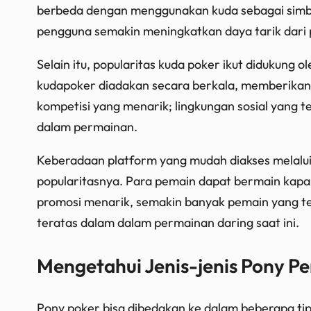
berbeda dengan menggunakan kuda sebagai simbol
pengguna semakin meningkatkan daya tarik dari 
Selain itu, popularitas kuda poker ikut didukun
kudapoker diadakan secara berkala, memberikan k
kompetisi yang menarik; lingkungan sosial yang t
dalam permainan.
Keberadaan platform yang mudah diakses melalu
popularitasnya. Para pemain dapat bermain kapa
promosi menarik, semakin banyak pemain yang ter
teratas dalam dalam permainan daring saat ini.
Mengetahui Jenis-jenis Pony P
Pony poker bisa dibedakan ke dalam beberapa tipe