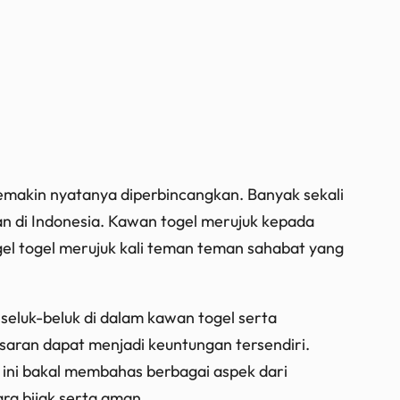
emakin nyatanya diperbincangkan. Banyak sekali
an di Indonesia. Kawan togel merujuk kepada
el togel merujuk kali teman teman sahabat yang
seluk-beluk di dalam kawan togel serta
saran dapat menjadi keuntungan tersendiri.
an ini bakal membahas berbagai aspek dari
a bijak serta aman.