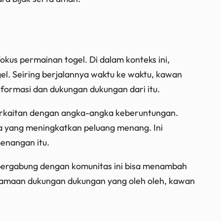
kus permainan togel. Di dalam konteks ini,
el. Seiring berjalannya waktu ke waktu, kawan
formasi dan dukungan dukungan dari itu.
erkaitan dengan angka-angka keberuntungan.
ta yang meningkatkan peluang menang. Ini
enangan itu.
 bergabung dengan komunitas ini bisa menambah
ersamaan dukungan dukungan yang oleh oleh, kawan