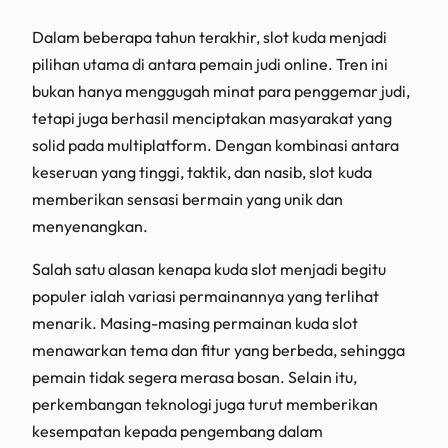
Dalam beberapa tahun terakhir, slot kuda menjadi
pilihan utama di antara pemain judi online. Tren ini
bukan hanya menggugah minat para penggemar judi,
tetapi juga berhasil menciptakan masyarakat yang
solid pada multiplatform. Dengan kombinasi antara
keseruan yang tinggi, taktik, dan nasib, slot kuda
memberikan sensasi bermain yang unik dan
menyenangkan.
Salah satu alasan kenapa kuda slot menjadi begitu
populer ialah variasi permainannya yang terlihat
menarik. Masing-masing permainan kuda slot
menawarkan tema dan fitur yang berbeda, sehingga
pemain tidak segera merasa bosan. Selain itu,
perkembangan teknologi juga turut memberikan
kesempatan kepada pengembang dalam