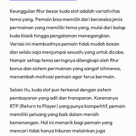
Keunggulan fitur besar kuda slot adalah variativitas
tema yang. Pemain bisa memilih dari beraneka jenis
permainan yang memiliki tema yang, mulai dari balap
kuda klasik hingga pengalaman menegangkan.
Variasi ini membuatnya pemain tidak mudah bosan
dan selalu saja menjumpai sesuatu yang untuk dicoba.
Hampir setiap tema seringnya dilengkapi oleh fitur
bonus dan sistem permainan yang sangat istimewa,
menambah motivasi pemain agar terus bermain.
Selain itu, kuda slot pun terkenal dengan sistem
pembayaran yang adil dan transparan. Karenanya
RTP (Return to Player) yang punya kompetitif, pemain
memiliki peluang yang baik dalam meraih
kemenangan. Hal ini menarik bagi pemain yang
mencari tidak hanya hiburan melainkan juga