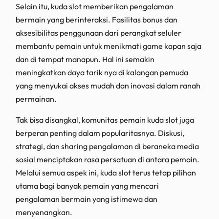
Selain itu, kuda slot memberikan pengalaman
bermain yang berinteraksi. Fasilitas bonus dan
aksesibilitas penggunaan dari perangkat seluler
membantu pemain untuk menikmati game kapan saja
dan di tempat manapun. Hal ini semakin
meningkatkan daya tarik nya di kalangan pemuda
yang menyukai akses mudah dan inovasi dalam ranah
permainan.
Tak bisa disangkal, komunitas pemain kuda slot juga
berperan penting dalam popularitasnya. Diskusi,
strategi, dan sharing pengalaman di beraneka media
sosial menciptakan rasa persatuan di antara pemain.
Melalui semua aspek ini, kuda slot terus tetap pilihan
utama bagi banyak pemain yang mencari
pengalaman bermain yang istimewa dan
menyenangkan.