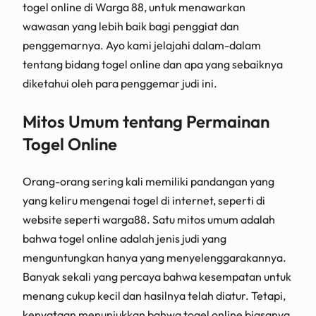
togel online di Warga 88, untuk menawarkan
wawasan yang lebih baik bagi penggiat dan
penggemarnya. Ayo kami jelajahi dalam-dalam
tentang bidang togel online dan apa yang sebaiknya
diketahui oleh para penggemar judi ini.
Mitos Umum tentang Permainan
Togel Online
Orang-orang sering kali memiliki pandangan yang
yang keliru mengenai togel di internet, seperti di
website seperti warga88. Satu mitos umum adalah
bahwa togel online adalah jenis judi yang
menguntungkan hanya yang menyelenggarakannya.
Banyak sekali yang percaya bahwa kesempatan untuk
menang cukup kecil dan hasilnya telah diatur. Tetapi,
kenyataan menunjukkan bahwa togel online biasanya