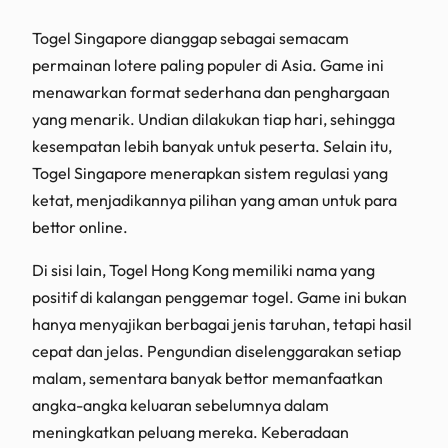
Togel Singapore dianggap sebagai semacam
permainan lotere paling populer di Asia. Game ini
menawarkan format sederhana dan penghargaan
yang menarik. Undian dilakukan tiap hari, sehingga
kesempatan lebih banyak untuk peserta. Selain itu,
Togel Singapore menerapkan sistem regulasi yang
ketat, menjadikannya pilihan yang aman untuk para
bettor online.
Di sisi lain, Togel Hong Kong memiliki nama yang
positif di kalangan penggemar togel. Game ini bukan
hanya menyajikan berbagai jenis taruhan, tetapi hasil
cepat dan jelas. Pengundian diselenggarakan setiap
malam, sementara banyak bettor memanfaatkan
angka-angka keluaran sebelumnya dalam
meningkatkan peluang mereka. Keberadaan