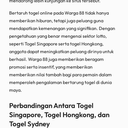
mendorong lebih kunjungan ke situs tersebut.
Bertaruh togel online pada Warga 88 tidak hanya
memberikan hiburan, tetapi juga peluang guna
mendapatkan kemenangan yang signifikan. Dengan
pengetahuan yang benar mengenai sektor lotto,
seperti Togel Singapore serta togel Hongkong,
anggota dapat meningkatkan peluang dirinya untuk
berhasil. Warga 88 juga memberikan beragam
promosi serta insentif, yang memberikan
memberikan nilai tambah bagi para pemain dalam
memperoleh pengalaman bertarung togel di dunia
maya.
Perbandingan Antara Togel
Singapore, Togel Hongkong, dan
Togel Sydney