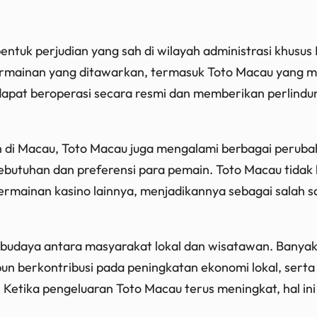
entuk perjudian yang sah di wilayah administrasi khusu
mainan yang ditawarkan, termasuk Toto Macau yang menj
dapat beroperasi secara resmi dan memberikan perlindu
 di Macau, Toto Macau juga mengalami berbagai perubah
butuhan dan preferensi para pemain. Toto Macau tidak
ermainan kasino lainnya, menjadikannya sebagai salah sa
 budaya antara masyarakat lokal dan wisatawan. Banyak
un berkontribusi pada peningkatan ekonomi lokal, serta
 Ketika pengeluaran Toto Macau terus meningkat, hal i