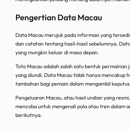
Pengertian Data Macau
Data Macau merujuk pada informasi yang tersedia
dan catatan tentang hasil-hasil sebelumnya. Data
yang mungkin keluar di masa depan.
Toto Macau adalah salah satu bentuk permainan 
yang diundi. Data Macau tidak hanya mencakup has
tambahan bagi pemain dalam mengambil keputus
Pengeluaran Macau, atau hasil undian yang resmi
mencoba untuk mengenali pola atau tren dalam a
berikutnya.