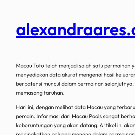
alexandraares
Macau Toto telah menjadi salah satu permainan y
menyediakan data akurat mengenai hasil keluara
berpotensi muncul dalam permainan selanjutnya.
memasang taruhan.
Hari ini, dengan melihat data Macau yang terbar
pemain. Informasi dari Macau Pools sangat berhar
keberuntungan yang akan datang. Artikel ini a
meningkatkan peluang menang dalam permainan