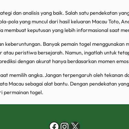
tegi dan analisis yang baik. Salah satu pendekatan ya
la-pola yang muncul dari hasil keluaran Macau Toto, An
da membuat keputusan yang lebih informasional saat mem
lkan keberuntungan. Banyak pemain togel menggunakan m
ir atau peristiwa bersejarah. Namun, ingatlah untuk tet
diprediksi dengan akurat hanya berdasarkan momen emosi
saat memilih angka. Jangan terpengaruh oleh tekanan d
data Macau sebagai alat bantu. Dengan pendekatan yang
ri permainan togel.
Facebook
Instagram
X