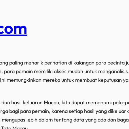
.com
ang paling menarik perhatian di kalangan para pecinta j
n, para pemain memiliki akses mudah untuk menganalis
 Ini memungkinkan mereka untuk membuat keputusan yang
u dan hasil keluaran Macau, kita dapat memahami pola-p
ga bagi para pemain, karena setiap hasil yang dikeluar
kan mengupas lebih dalam tentang data yang ada dan ba
 Toto Macau.