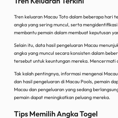
Tren Keluaran Terkini
Tren keluaran Macau Toto dalam beberapa hari t
angka yang sering muncul, serta mengidentifikas
membantu pemain dalam membuat keputusan yang
Selain itu, data hasil pengeluaran Macau menunj
angka yang muncul secara konsisten dalam beber
tersebut untuk keuntungan mereka. Mencermati da
Tak kalah pentingnya, informasi mengenai Macau
dan hasil pengeluaran di Macau Pools, pemain da
Macau dan pengeluaran yang sedang berlangsung
pemain dapat meningkatkan peluang mereka.
Tips Memilih Angka Togel