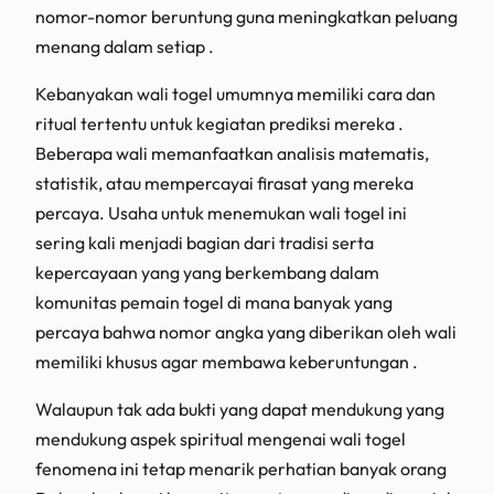
nomor-nomor beruntung guna meningkatkan peluang
menang dalam setiap .
Kebanyakan wali togel umumnya memiliki cara dan
ritual tertentu untuk kegiatan prediksi mereka .
Beberapa wali memanfaatkan analisis matematis,
statistik, atau mempercayai firasat yang mereka
percaya. Usaha untuk menemukan wali togel ini
sering kali menjadi bagian dari tradisi serta
kepercayaan yang yang berkembang dalam
komunitas pemain togel di mana banyak yang
percaya bahwa nomor angka yang diberikan oleh wali
memiliki khusus agar membawa keberuntungan .
Walaupun tak ada bukti yang dapat mendukung yang
mendukung aspek spiritual mengenai wali togel
fenomena ini tetap menarik perhatian banyak orang