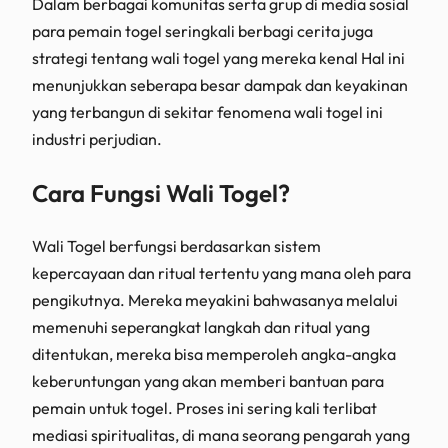
Dalam berbagai komunitas serta grup di media sosial
para pemain togel seringkali berbagi cerita juga
strategi tentang wali togel yang mereka kenal Hal ini
menunjukkan seberapa besar dampak dan keyakinan
yang terbangun di sekitar fenomena wali togel ini
industri perjudian.
Cara Fungsi Wali Togel?
Wali Togel berfungsi berdasarkan sistem
kepercayaan dan ritual tertentu yang mana oleh para
pengikutnya. Mereka meyakini bahwasanya melalui
memenuhi seperangkat langkah dan ritual yang
ditentukan, mereka bisa memperoleh angka-angka
keberuntungan yang akan memberi bantuan para
pemain untuk togel. Proses ini sering kali terlibat
mediasi spiritualitas, di mana seorang pengarah yang