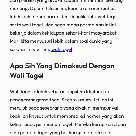
dan prediksi yang diyakini dapat menambah peluang
menang. Dalam tulisan ini, kami akan membahas
lebih jauh mengenai misteri di balik balik walitogel
serta wali togel, dan bagaimana permainan ini ini
bekerja dalam kehidupan sehari-hari masyarakat.
Mari kita menyusuri lebih dalam soal dunia yang
saratan misteri ini.
wali togel
Apa Sih Yang Dimaksud Dengan
Wali Togel
Wali togel adalah sebutan populer di kalangan
penggemar game togel Secara umum , istilah ini
merujuk pada seseorang yang diyakini mempunyai
keahlian khusus untuk memprediksi nomor yang akan
keluar pada permainan togel. Mereka kerap kali dicari
oleh pemain togel yang berharap memperoleh