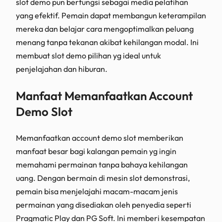
slot demo pun berfungsi sebagai media pelatihan
yang efektif. Pemain dapat membangun keterampilan
mereka dan belajar cara mengoptimalkan peluang
menang tanpa tekanan akibat kehilangan modal. Ini
membuat slot demo pilihan yg ideal untuk
penjelajahan dan hiburan.
Manfaat Memanfaatkan Account
Demo Slot
Memanfaatkan account demo slot memberikan
manfaat besar bagi kalangan pemain yg ingin
memahami permainan tanpa bahaya kehilangan
uang. Dengan bermain di mesin slot demonstrasi,
pemain bisa menjelajahi macam-macam jenis
permainan yang disediakan oleh penyedia seperti
Pragmatic Play dan PG Soft. Ini memberi kesempatan