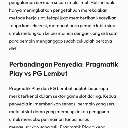
pengalaman bermain secara maksimal. Hal ini tidak
hanya meningkatkan pengetahuan mereka akan
metode kerja slot, tetapi juga memberikan keasyikan
tanpa konsekuensi, membuat para pemain lebih siap
untuk melangkah ke permainan dengan uang asli saat
para pemain menganggap sudah cukuplah percaya
diri.
Perbandingan Penyedia: Pragmatik
Play vs PG Lembut
Pragmatik Play dan PG Lembut adalah beberapa
merk terkenal dalam sektor game slot daring. Kedua
penyedia ini memberikan sensasi bermain yang seru
melalui slot demo yang memungkinkan pengguna
untuk mencoba permainan tanpa harus
mengeluarkan uang asli. Pragmatik Play dikenal