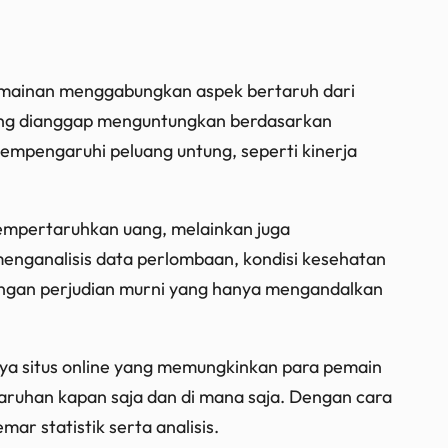
permainan menggabungkan aspek bertaruh dari
yang dianggap menguntungkan berdasarkan
empengaruhi peluang untung, seperti kinerja
empertaruhkan uang, melainkan juga
enganalisis data perlombaan, kondisi kesehatan
 dengan perjudian murni yang hanya mengandalkan
rnya situs online yang memungkinkan para pemain
 taruhan kapan saja dan di mana saja. Dengan cara
ar statistik serta analisis.