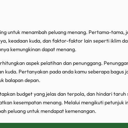
nting untuk menambah peluang menang. Pertama-tama, j
ya, keadaan kuda, dan faktor-faktor lain seperti iklim d
punya kemungkinan dapat menang.
erhitungkan aspek pelatihan dan penunggang. Penunggan
an kuda. Pertanyakan pada anda kamu seberapa bagus jo
uk balapan depan.
etapkan budget yang jelas dan terpola, dan hindari taru
kan kesempatan menang. Melalui mengikuti petunjuk ini
mbah peluang untuk mendapat kemenangan.