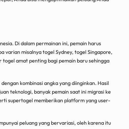
esia. Di dalam permainan ini, pemain harus
a varian misalnya togel Sydney, togel Singapore,
 togel amat penting bagi pemain baru sehingga
dengan kombinasi angka yang diinginkan. Hasil
uan teknologi, banyak pemain saat ini migrasi ke
erti supertogel memberikan platform yang user-
mpunyai peluang yang bervariasi, oleh karena itu