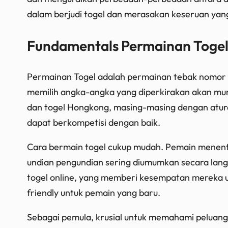
dalam berjudi togel dan merasakan keseruan yang
Fundamentals Permainan Toge
Permainan Togel adalah permainan tebak nomor ya
memilih angka-angka yang diperkirakan akan munc
dan togel Hongkong, masing-masing dengan atura
dapat berkompetisi dengan baik.
Cara bermain togel cukup mudah. Pemain menentu
undian pengundian sering diumumkan secara langsu
togel online, yang memberi kesempatan mereka un
friendly untuk pemain yang baru.
Sebagai pemula, krusial untuk memahami peluang d