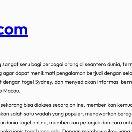
.com
sangat seru bagi berbagai orang di seantero dunia, ter
ing agar dapat menikmati pengalaman berjudi dengan sel
 dengan togel Sydney, dan menyediakan informasi berma
to Macau.
sekarang bisa diakses secara online, memberikan kemu
akan salah satu wadah yang populer, menawarkan beraga
ui dunia togel online, memberikan petunjuk dan cara un
eka jenis togel yang ada. Dengan membawa ilmu yang 