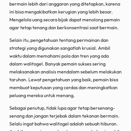
bermain lebih dari anggaran yang ditetapkan, karena
ini bisa mengakibatkan kerugian yang lebih besar.
Mengelola uang secara bijak dapat menolong pemain
agar tetap tenang dan berkonsentrasi saat bermain.
Selain itu, pengetahuan tentang permainan dan
strategi yang digunakan sangatlah krusial. Ambil
waktu dalam memahami pola dan tren yang ada
dalam walitogel. Banyak pemain sukses sering
melaksanakan analisis mendalam sebelum melakukan
taruhan. Lewat pengetahuan yang baik, pemain bisa
membuat keputusan yang cerdas dan meningkatkan
peluang mereka untuk menang.
Sebagai penutup, tidak lupa agar tetap bersenang-
senang dan jangan terjebak dalam tekanan bermain.
Selalu ingat bahwa walitogel adalah sebuah hiburan.