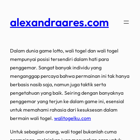
alexandraares.com
Dalam dunia game lotto, wali togel dan wali togel
mempunyai posisi tersendiri dalam hati para
penggemar. Sangat banyak individu yang
menganggap percaya bahwa permainan ini tak hanya
berbasis nasib saja, namun juga taktik serta
pengetahuan yang baik. Seiring dengan banyaknya
penggemar yang terjun ke dalam game ini, esensial
untuk memahami rahasia dari kesuksesan dalam
bermain wali togel.
walitogelku.com
Untuk sebagian orang, wali togel bukanlah cuma